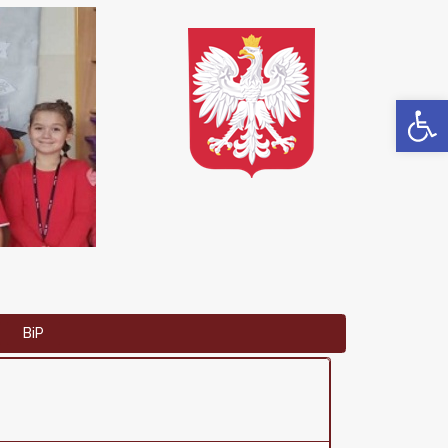
Op
BiP