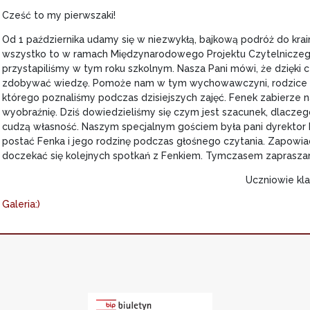
Cześć to my pierwszaki!
Od 1 października udamy się w niezwykłą, bajkową podróż do krainy
wszystko to w ramach Międzynarodowego Projektu Czytelniczego
przystapiliśmy w tym roku szkolnym. Nasza Pani mówi, że dzięki cz
zdobywać wiedzę. Pomoże nam w tym wychowawczyni, rodzice ora
którego poznaliśmy podczas dzisiejszych zajęć. Fenek zabierze 
wyobraźnię. Dziś dowiedzieliśmy się czym jest szacunek, dlacze
cudzą własność. Naszym specjalnym gościem była pani dyrektor K
postać Fenka i jego rodzinę podczas głośnego czytania. Zapowia
doczekać się kolejnych spotkań z Fenkiem. Tymczasem zapraszam
Uczniowie klasy I
Galeria:)