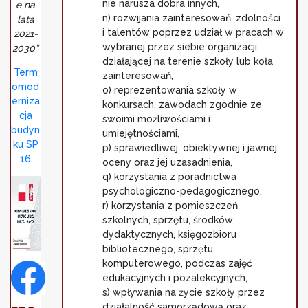
nie narusza dobra innych,
e na
n) rozwijania zainteresowań, zdolności
lata
i talentów poprzez udział w pracach w
2021-
wybranej przez siebie organizacji
2030”
działającej na terenie szkoły lub koła
Term
zainteresowań,
omod
o) reprezentowania szkoły w
erniza
konkursach, zawodach zgodnie ze
cja
swoimi możliwościami i
budyn
umiejętnościami,
ku SP
p) sprawiedliwej, obiektywnej i jawnej
16
oceny oraz jej uzasadnienia,
q) korzystania z poradnictwa
psychologiczno-pedagogicznego,
r) korzystania z pomieszczeń
szkolnych, sprzętu, środków
dydaktycznych, księgozbioru
bibliotecznego, sprzętu
komputerowego, podczas zajęć
edukacyjnych i pozalekcyjnych,
s) wpływania na życie szkoły przez
działalność samorządową oraz