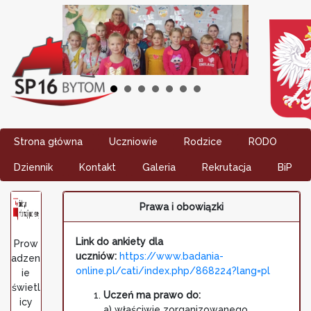
Strona główna
Uczniowie
Rodzice
RODO
Dziennik
Kontakt
Galeria
Rekrutacja
BiP
Prawa i obowiązki
Link do ankiety dla
Prow
uczniów:
https://www.badania-
adzen
online.pl/cati/index.php/868224?lang=pl
ie
świetl
Uczeń ma prawo do:
icy
a) właściwie zorganizowanego