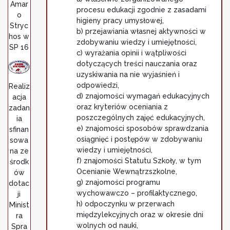
Amar
procesu edukacji zgodnie z zasadami
o
higieny pracy umysłowej,
Stryc
b) przejawiania własnej aktywności w
hos w
zdobywaniu wiedzy i umiejętności,
SP 16
c) wyrażania opinii i wątpliwości
dotyczących treści nauczania oraz
uzyskiwania na nie wyjaśnień i
odpowiedzi,
Realiz
d) znajomości wymagań edukacyjnych
acja
oraz kryteriów oceniania z
zadan
poszczególnych zajęć edukacyjnych,
ia
e) znajomości sposobów sprawdzania
sfinan
osiągnięć i postępów w zdobywaniu
sowa
wiedzy i umiejętności,
na ze
f) znajomości Statutu Szkoły, w tym
środk
Ocenianie Wewnątrzszkolne,
ów
g) znajomości programu
dotac
wychowawczo – profilaktycznego,
ji
h) odpoczynku w przerwach
Minist
międzylekcyjnych oraz w okresie dni
ra
wolnych od nauki,
Spra