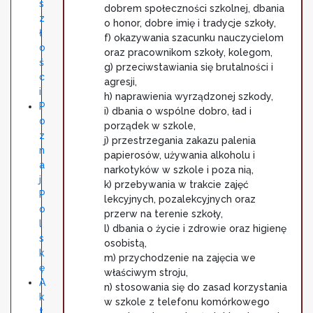
s
dobrem społeczności szkolnej, dbania
z
o honor, dobre imię i tradycje szkoły,
ł
f) okazywania szacunku nauczycielom
o
oraz pracownikom szkoły, kolegom,
ś
g) przeciwstawiania się brutalności i
c
agresji,
i
h) naprawienia wyrządzonej szkody,
P
i) dbania o wspólne dobro, ład i
o
porządek w szkole,
z
j) przestrzegania zakazu palenia
n
papierosów, używania alkoholu i
a
narkotyków w szkole i poza nią,
j
k) przebywania w trakcie zajęć
P
lekcyjnych, pozalekcyjnych oraz
o
przerw na terenie szkoły,
l
l) dbania o życie i zdrowie oraz higienę
s
osobistą,
k
m) przychodzenie na zajęcia we
ę
właściwym stroju,
A
n) stosowania się do zasad korzystania
k
w szkole z telefonu komórkowego
t