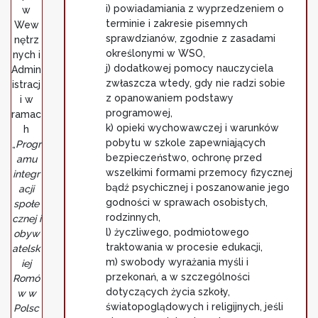
i) powiadamiania z wyprzedzeniem o
w
terminie i zakresie pisemnych
Wew
sprawdzianów, zgodnie z zasadami
nętrz
określonymi w WSO,
nych i
j) dodatkowej pomocy nauczyciela
Admin
zwłaszcza wtedy, gdy nie radzi sobie
istracj
z opanowaniem podstawy
i w
programowej,
ramac
k) opieki wychowawczej i warunków
h
pobytu w szkole zapewniających
„
Progr
bezpieczeństwo, ochronę przed
amu
wszelkimi formami przemocy fizycznej
integr
bądź psychicznej i poszanowanie jego
acji
godności w sprawach osobistych,
społe
rodzinnych,
cznej i
l) życzliwego, podmiotowego
obyw
traktowania w procesie edukacji,
atelsk
m) swobody wyrażania myśli i
iej
przekonań, a w szczególności
Romó
dotyczących życia szkoły,
w w
światopoglądowych i religijnych, jeśli
Polsc