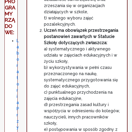
PRO
zrzeszania się w organizacjach
GRA
działających w szkole,
MY
t) wolnego wyboru zajęć
RZĄ
pozalekcyjnych.
DO
Uczeń ma obowiązek przestrzegania
WE:
postanowień zawartych w Statucie
L
Szkoły dotyczących zwłaszcza:
a
a) systematycznego i aktywnego
b
udziału w zajęciach edukacyjnych i w
o
życiu szkoły,
r
b) wykorzystywania w pełni czasu
a
przeznaczonego na naukę,
t
systematycznego przygotowania się
o
do zajęć edukacyjnych,
r
c) punktualnego przychodzenia na
i
zajęcia edukacyjne,
a
d) przestrzegania zasad kultury i
P
współżycia w odniesieniu do kolegów,
r
nauczycieli, innych pracowników
z
szkoły,
y
e) postępowania w sposób zgodny z