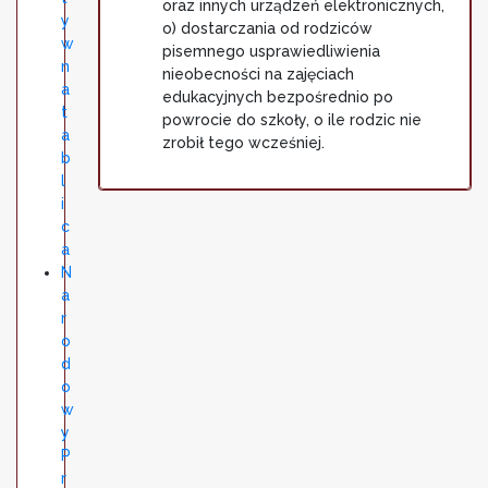
oraz innych urządzeń elektronicznych,
y
o) dostarczania od rodziców
w
pisemnego usprawiedliwienia
n
nieobecności na zajęciach
a
edukacyjnych bezpośrednio po
t
powrocie do szkoły, o ile rodzic nie
a
zrobił tego wcześniej.
b
l
i
c
a
N
a
r
o
d
o
w
y
P
r