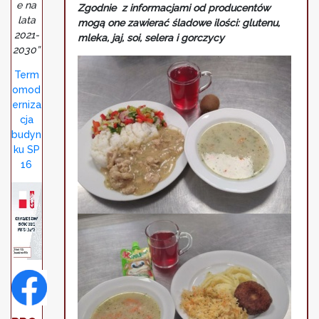
e na
Zgodnie z informacjami od producentów
lata
mogą one zawierać śladowe ilości: glutenu,
2021-
mleka, jaj, soi, selera i gorczycy
2030”
Term
omod
erniza
cja
budyn
ku SP
16