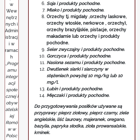
Soja i produkty pochodne.
w
Mleko i produkty pochodne.
Wew
Orzechy tj. migdały ,orzechy laskowe,
nętrz
orzechy włoskie, nerkowce , orzechy),
nych i
orzechy brazylijskie, pistacje, orzechy
Admin
makadamie lub orzechy i produkty
istracj
pochodne.
i w
Seler zwyczajny i produkty pochodne.
ramac
Gorczyca i produkty pochodne.
h
Nasiona sezamu i produkty pochodne.
„
Progr
Dwutlenek siarki i siarczyny w
amu
stężeniach powyżej 10 mg/kg lub 10
integr
mg/l.
acji
Łubin i produkty pochodne.
społe
Mięczaki i produkty pochodne.
cznej i
obyw
Do przygotowywania posiłków używane są
atelsk
przyprawy: pieprz ziołowy, pieprz czarny, ziele
iej
angielskie, liść laurowy, majeranek, oregano,
Romó
bazylia, papryka słodka, zioła prowansalskie,
w w
kminek.
Polsc