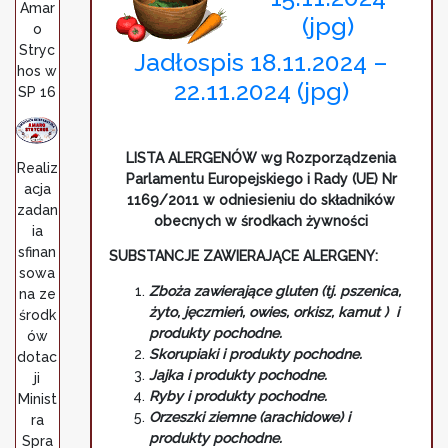
Amar
(jpg)
o
Stryc
Jadłospis 18.11.2024 –
hos w
22.11.2024 (jpg)
SP 16
LISTA ALERGENÓW wg Rozporządzenia
Realiz
Parlamentu Europejskiego i Rady (UE) Nr
acja
1169/2011 w odniesieniu do składników
zadan
obecnych w środkach żywności
ia
sfinan
SUBSTANCJE ZAWIERAJĄCE ALERGENY:
sowa
Zboża zawierające gluten (tj. pszenica,
na ze
żyto, jęczmień, owies, orkisz, kamut ) i
środk
produkty pochodne.
ów
Skorupiaki i produkty pochodne.
dotac
Jajka i produkty pochodne.
ji
Ryby i produkty pochodne.
Minist
Orzeszki ziemne (arachidowe) i
ra
produkty pochodne.
Spra