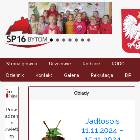
Strona główna
Uczniowie
Rodzice
RODO
Dziennik
Kontakt
Galeria
Rekrutacja
BiP
Obiady
Prow
adzen
Jadłospis
ie
11.11.2024 –
świetl
icy
15.11.2024