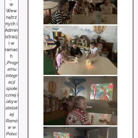
w
Wew
nętrz
nych i
Admin
istracj
i w
ramac
h
„
Progr
amu
integr
acji
społe
cznej i
obyw
atelsk
iej
Romó
w w
Polsc