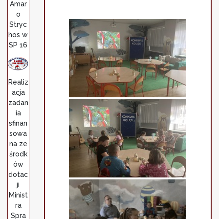
Amar
o
Stryc
hos w
SP 16
Realiz
acja
zadan
ia
sfinan
sowa
na ze
środk
ów
dotac
ji
Minist
ra
Spra