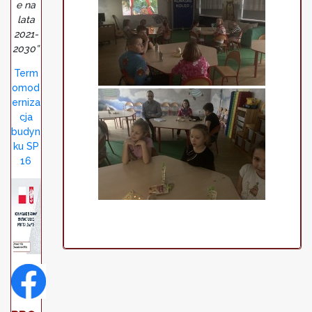
e na
lata
2021-
2030”
Term
omod
erniza
cja
budyn
ku SP
16