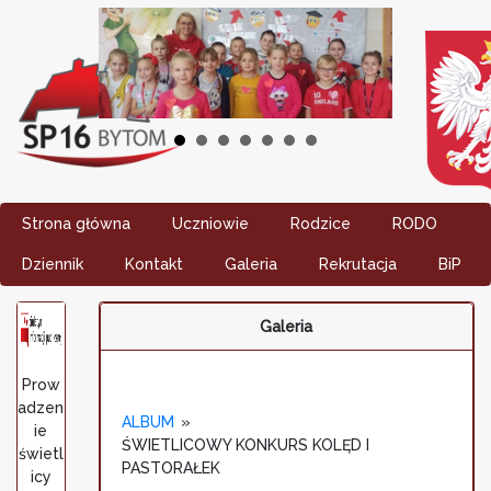
Strona główna
Uczniowie
Rodzice
RODO
Dziennik
Kontakt
Galeria
Rekrutacja
BiP
Galeria
Prow
adzen
ALBUM
»
ie
ŚWIETLICOWY KONKURS KOLĘD I
świetl
PASTORAŁEK
icy