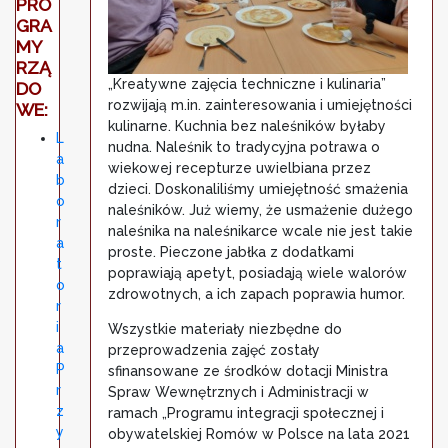
PRO
GRA
MY
RZĄ
„Kreatywne zajęcia techniczne i kulinaria”
DO
rozwijają m.in. zainteresowania i umiejętności
WE:
kulinarne. Kuchnia bez naleśników byłaby
L
nudna. Naleśnik to tradycyjna potrawa o
a
wiekowej recepturze uwielbiana przez
b
dzieci. Doskonaliliśmy umiejętność smażenia
o
naleśników. Już wiemy, że usmażenie dużego
r
naleśnika na naleśnikarce wcale nie jest takie
a
proste. Pieczone jabłka z dodatkami
t
poprawiają apetyt, posiadają wiele walorów
o
zdrowotnych, a ich zapach poprawia humor.
r
i
Wszystkie materiały niezbędne do
a
przeprowadzenia zajęć zostały
P
sfinansowane ze środków dotacji Ministra
r
Spraw Wewnętrznych i Administracji w
z
ramach „Programu integracji społecznej i
y
obywatelskiej Romów w Polsce na lata 2021