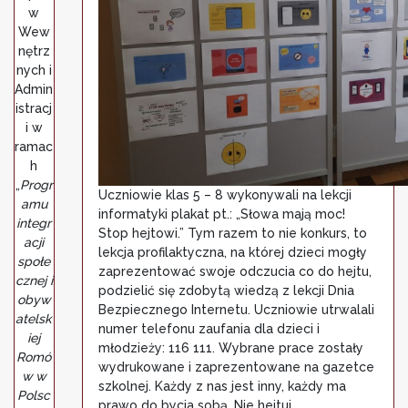
w
Wew
nętrz
nych i
Admin
istracj
i w
ramac
h
„
Progr
Uczniowie klas 5 – 8 wykonywali na lekcji
amu
informatyki plakat pt.: „Słowa mają moc!
integr
Stop hejtowi.” Tym razem to nie konkurs, to
acji
lekcja profilaktyczna, na której dzieci mogły
społe
zaprezentować swoje odczucia co do hejtu,
cznej i
podzielić się zdobytą wiedzą z lekcji Dnia
obyw
Bezpiecznego Internetu. Uczniowie utrwalali
atelsk
numer telefonu zaufania dla dzieci i
iej
młodzieży: 116 111. Wybrane prace zostały
Romó
wydrukowane i zaprezentowane na gazetce
w w
szkolnej. Każdy z nas jest inny, każdy ma
Polsc
prawo do bycia sobą. Nie hejtuj.