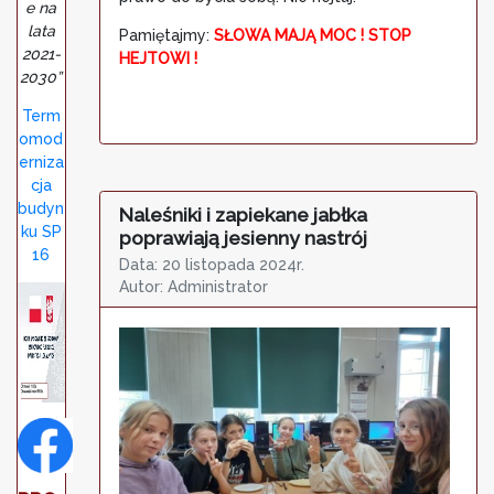
e na
lata
Pamiętajmy:
SŁOWA MAJĄ MOC ! STOP
2021-
HEJTOWI !
2030”
Term
omod
erniza
cja
budyn
Naleśniki i zapiekane jabłka
ku SP
poprawiają jesienny nastrój
16
Data: 20 listopada 2024r.
Autor: Administrator