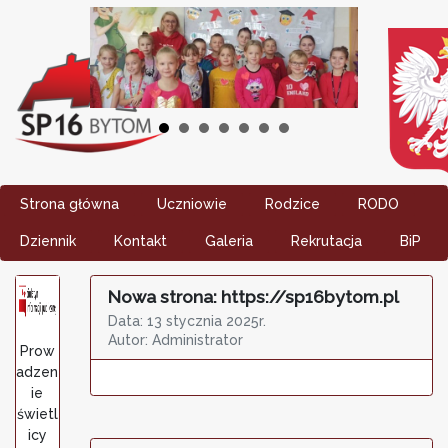
Strona główna
Uczniowie
Rodzice
RODO
Dziennik
Kontakt
Galeria
Rekrutacja
BiP
Nowa strona: https://sp16bytom.pl
Data: 13 stycznia 2025r.
Autor: Administrator
Prow
adzen
ie
świetl
icy