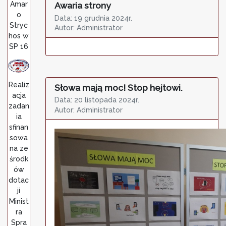
Amar
Awaria strony
o
Data: 19 grudnia 2024r.
Stryc
Autor: Administrator
hos w
SP 16
Realiz
Słowa mają moc! Stop hejtowi.
acja
Data: 20 listopada 2024r.
zadan
Autor: Administrator
ia
sfinan
sowa
na ze
środk
ów
dotac
ji
Minist
ra
Spra