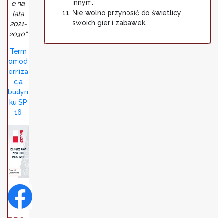
innym.
e na
Nie wolno przynosić do świetlicy
lata
swoich gier i zabawek.
2021-
2030”
Term
omod
erniza
cja
budyn
ku SP
16