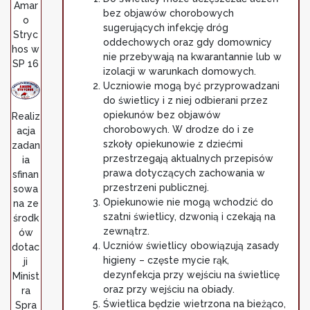
Amar
bez objawów chorobowych
o
sugerujących infekcję dróg
Stryc
oddechowych oraz gdy domownicy
hos w
nie przebywają na kwarantannie lub w
SP 16
izolacji w warunkach domowych.
Uczniowie mogą być przyprowadzani
do świetlicy i z niej odbierani przez
opiekunów bez objawów
Realiz
chorobowych. W drodze do i ze
acja
szkoły opiekunowie z dziećmi
zadan
przestrzegają aktualnych przepisów
ia
prawa dotyczących zachowania w
sfinan
przestrzeni publicznej.
sowa
Opiekunowie nie mogą wchodzić do
na ze
szatni świetlicy, dzwonią i czekają na
środk
zewnątrz.
ów
Uczniów świetlicy obowiązują zasady
dotac
higieny – częste mycie rąk,
ji
dezynfekcja przy wejściu na świetlicę
Minist
oraz przy wejściu na obiady.
ra
Świetlica będzie wietrzona na bieżąco,
Spra