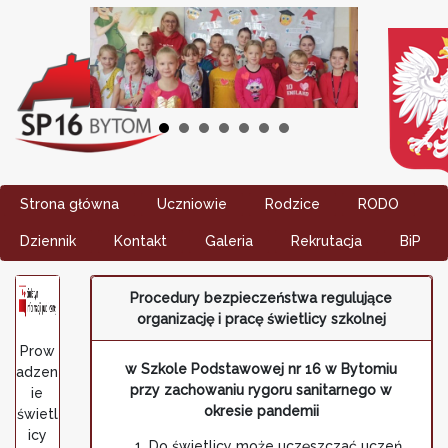
Strona główna
Uczniowie
Rodzice
RODO
Dziennik
Kontakt
Galeria
Rekrutacja
BiP
Procedury bezpieczeństwa regulujące
organizację i pracę świetlicy szkolnej
Prow
w Szkole Podstawowej nr 16 w Bytomiu
adzen
przy zachowaniu rygoru sanitarnego w
ie
okresie pandemii
świetl
icy
Do świetlicy może uczęszczać uczeń